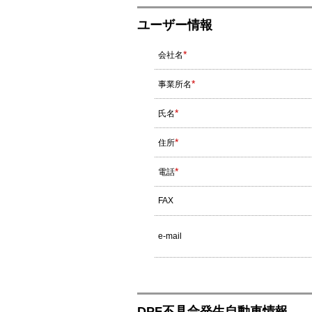
ユーザー情報
*
会社名
*
事業所名
*
氏名
*
住所
*
電話
FAX
e-mail
DPF不具合発生自動車情報