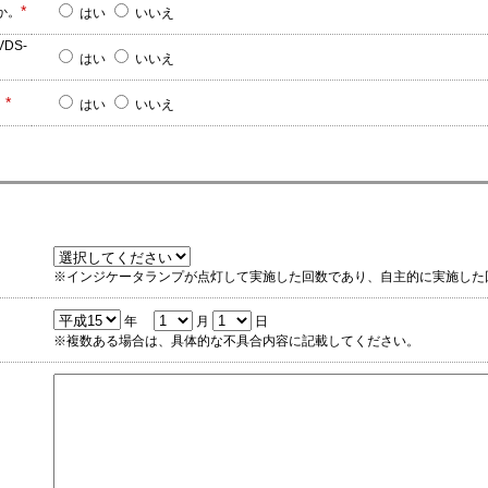
*
か。
はい
いいえ
DS-
はい
いいえ
*
。
はい
いいえ
※インジケータランプが点灯して実施した回数であり、自主的に実施した
年
月
日
※複数ある場合は、具体的な不具合内容に記載してください。