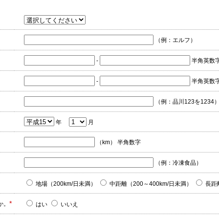
（例：エルフ）
-
半角英数字（
-
半角英数字（
（例：品川123を1234
年
月
（km） 半角数字
（例：冷凍食品）
地場（200km/日未満）
中距離（200～400km/日未満）
長距離
*
か。
はい
いいえ