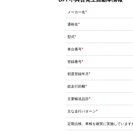
*
メーカー名
*
通称名
*
型式
*
車台番号
*
登録番号
*
初度登録年月
*
総走行距離
*
主要輸送品目
*
主な走行パターン
定期点検、車検を確実に実施しています