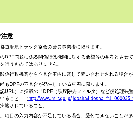
ご注意
都道府県トラック協会の会員事業者に限ります。
のDPF問題に係る関係行政機関に対する要望等の参考とさせ
を行うものではありません。
関係行政機関から不具合車両に関して問い合わせされる場合が
尚もDPFの不具合が発生している車両に限ります。
記URL）に掲載の「DPF（黒煙除去フィルタ）など後処理装
いること。（
http://www.mlit.go.jp/jidosha/jidosha_fr1_000035.
実施されていること。
い。項目の入力内容が不足している場合、受付できないことがあ